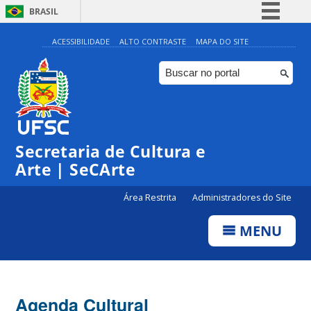
BRASIL
Simplifique!
ACESSIBILIDADE
ALTO CONTRASTE
MAPA DO SITE
Comunica BR
Participe
Acesso à informação
0:00
Legislação
Secretaria de Cultura e
1:00
Canais
Arte | SeCArte
2:00
Área Restrita
Administradores do Site
MENU
3:00
4:00
Agenda Cultural