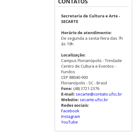
CONTATOS
Secretaria de Cultura e Arte -
SECARTE
Horário de atendimento:
De segunda a sexta-feira das 7h
às 19h
Localização:
Campus Florianópolis - Trindade
Centro de Cultura e Eventos -
Fundos
CEP 88040-900
Florianópolis - SC - Brasil
Fone:
(48) 3721-2376
E-mail:
secarte@contato.ufsc.br
Website:
secarte.ufsc.br
Redes sociais:
Facebook
Instagram
YouTube