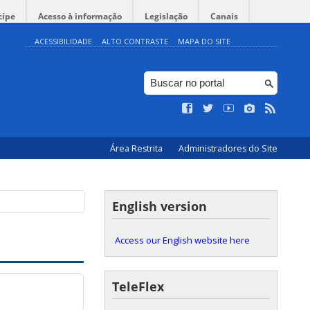
cipe
Acesso à informação
Legislação
Canais
ACESSIBILIDADE
ALTO CONTRASTE
MAPA DO SITE
Área Restrita
Administradores do Site
English version
Access our English website here
TeleFlex