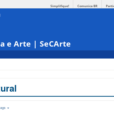
Simplifique!
Comunica BR
Parti
ra e Arte | SeCArte
ural
tags