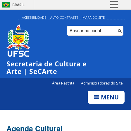
BRASIL
Simplifique!
ACESSIBILIDADE
ALTO CONTRASTE
MAPA DO SITE
Comunica BR
Participe
Acesso à informação
Legislação
Secretaria de Cultura e
Canais
Arte | SeCArte
Área Restrita
Administradores do Site
MENU
Agenda Cultural