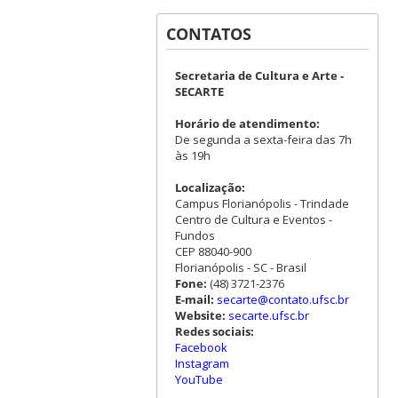
CONTATOS
Secretaria de Cultura e Arte -
SECARTE
Horário de atendimento:
De segunda a sexta-feira das 7h
às 19h
Localização:
Campus Florianópolis - Trindade
Centro de Cultura e Eventos -
Fundos
CEP 88040-900
Florianópolis - SC - Brasil
Fone:
(48) 3721-2376
E-mail:
secarte@contato.ufsc.br
Website:
secarte.ufsc.br
Redes sociais:
Facebook
Instagram
YouTube