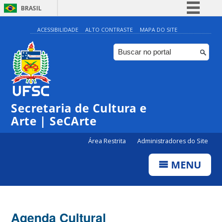
BRASIL
Simplifique!
ACESSIBILIDADE
ALTO CONTRASTE
MAPA DO SITE
Comunica BR
Participe
Acesso à informação
0:00
Legislação
Secretaria de Cultura e
1:00
Canais
Arte | SeCArte
2:00
Área Restrita
Administradores do Site
MENU
3:00
4:00
Agenda Cultural