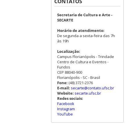
CONTATOS
Secretaria de Cultura e Arte -
SECARTE
Horário de atendimento:
De segunda a sexta-feira das 7h
às 19h
Localização:
Campus Florianópolis - Trindade
Centro de Cultura e Eventos -
Fundos
CEP 88040-900
Florianópolis - SC - Brasil
Fone:
(48) 3721-2376
E-mail:
secarte@contato.ufsc.br
Website:
secarte.ufsc.br
Redes sociais:
Facebook
Instagram
YouTube