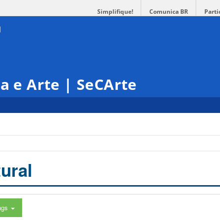
Simplifique!
Comunica BR
Parti
ra e Arte | SeCArte
ural
ags