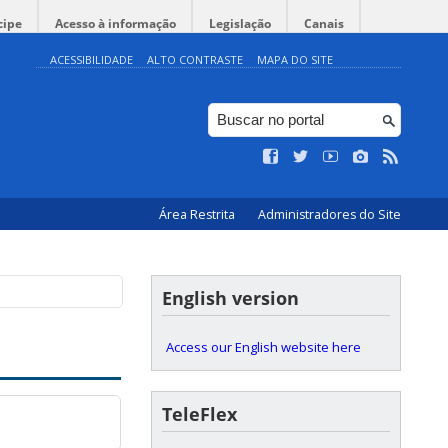
cipe
Acesso à informação
Legislação
Canais
ACESSIBILIDADE
ALTO CONTRASTE
MAPA DO SITE
Área Restrita
Administradores do Site
English version
Access our English website here
TeleFlex