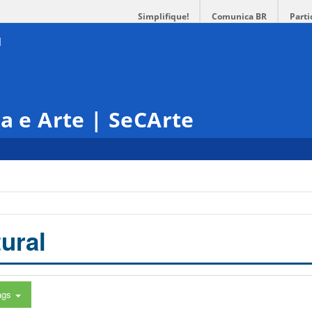
Simplifique!
Comunica BR
Parti
ra e Arte | SeCArte
ural
ags