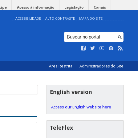
cipe
Acesso à informação
Legislação
Canais
ACESSIBILIDADE
ALTO CONTRASTE
MAPA DO SITE
Área Restrita
Administradores do Site
English version
Access our English website here
TeleFlex