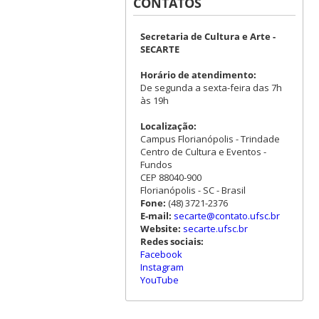
CONTATOS
Secretaria de Cultura e Arte -
SECARTE
Horário de atendimento:
De segunda a sexta-feira das 7h
às 19h
Localização:
Campus Florianópolis - Trindade
Centro de Cultura e Eventos -
Fundos
CEP 88040-900
Florianópolis - SC - Brasil
Fone:
(48) 3721-2376
E-mail:
secarte@contato.ufsc.br
Website:
secarte.ufsc.br
Redes sociais:
Facebook
Instagram
YouTube