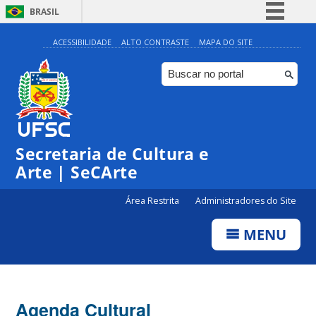
BRASIL
Simplifique!
ACESSIBILIDADE
ALTO CONTRASTE
MAPA DO SITE
Comunica BR
Participe
Acesso à informação
0:00
Legislação
Secretaria de Cultura e
1:00
Canais
Arte | SeCArte
2:00
Área Restrita
Administradores do Site
MENU
3:00
4:00
Agenda Cultural