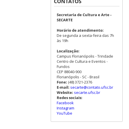
CONTATOS
Secretaria de Cultura e Arte -
SECARTE
Horário de atendimento:
De segunda a sexta-feira das 7h
às 19h
Localização:
Campus Florianópolis - Trindade
Centro de Cultura e Eventos -
Fundos
CEP 88040-900
Florianópolis - SC - Brasil
Fone:
(48) 3721-2376
E-mail:
secarte@contato.ufsc.br
Website:
secarte.ufsc.br
Redes sociais:
Facebook
Instagram
YouTube