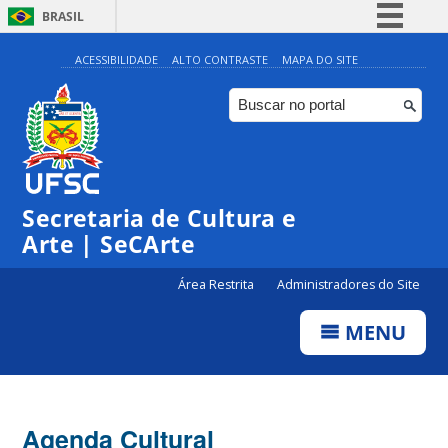
BRASIL
Simplifique!
ACESSIBILIDADE
ALTO CONTRASTE
MAPA DO SITE
Comunica BR
Participe
Acesso à informação
0:00
Legislação
Secretaria de Cultura e
1:00
Canais
Arte | SeCArte
2:00
Área Restrita
Administradores do Site
MENU
3:00
4:00
Agenda Cultural