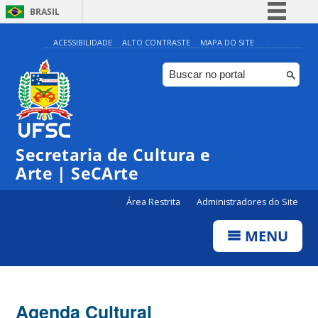
BRASIL
Simplifique!
ACESSIBILIDADE
ALTO CONTRASTE
MAPA DO SITE
Comunica BR
Participe
Acesso à informação
Legislação
Secretaria de Cultura e
Canais
Arte | SeCArte
Área Restrita
Administradores do Site
MENU
Agenda Cultural