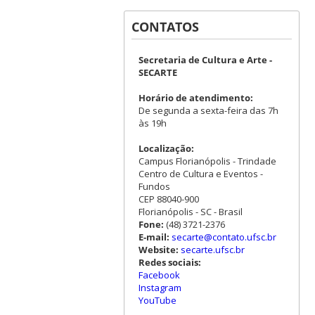
CONTATOS
Secretaria de Cultura e Arte -
SECARTE
Horário de atendimento:
De segunda a sexta-feira das 7h
às 19h
Localização:
Campus Florianópolis - Trindade
Centro de Cultura e Eventos -
Fundos
CEP 88040-900
Florianópolis - SC - Brasil
Fone:
(48) 3721-2376
E-mail:
secarte@contato.ufsc.br
Website:
secarte.ufsc.br
Redes sociais:
Facebook
Instagram
YouTube