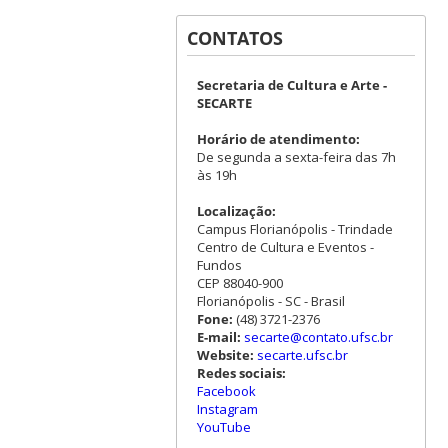
CONTATOS
Secretaria de Cultura e Arte -
SECARTE
Horário de atendimento:
De segunda a sexta-feira das 7h
às 19h
Localização:
Campus Florianópolis - Trindade
Centro de Cultura e Eventos -
Fundos
CEP 88040-900
Florianópolis - SC - Brasil
Fone:
(48) 3721-2376
E-mail:
secarte@contato.ufsc.br
Website:
secarte.ufsc.br
Redes sociais:
Facebook
Instagram
YouTube