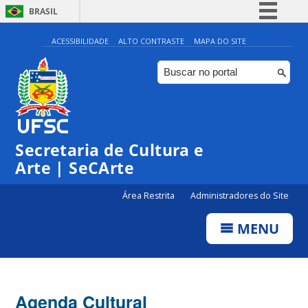
BRASIL
Simplifique!
ACESSIBILIDADE
ALTO CONTRASTE
MAPA DO SITE
Comunica BR
Participe
Acesso à informação
Legislação
Secretaria de Cultura e
Canais
Arte | SeCArte
Área Restrita
Administradores do Site
MENU
Agenda Cultural