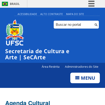
BRASIL
Simplifique!
ACESSIBILIDADE
ALTO CONTRASTE
MAPA DO SITE
Comunica BR
Participe
Acesso à informação
Legislação
Secretaria de Cultura e
Canais
Arte | SeCArte
Área Restrita
Administradores do Site
MENU
Agenda Cultural