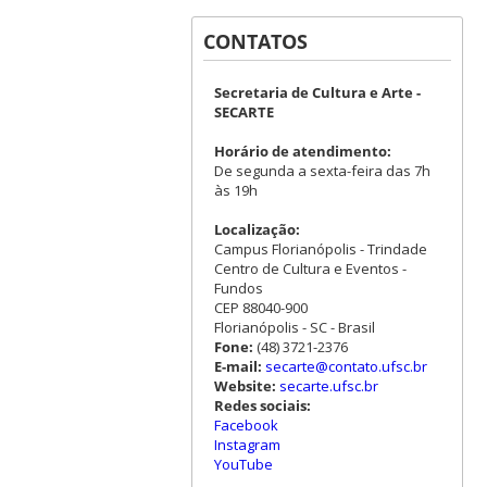
CONTATOS
Secretaria de Cultura e Arte -
SECARTE
Horário de atendimento:
De segunda a sexta-feira das 7h
às 19h
Localização:
Campus Florianópolis - Trindade
Centro de Cultura e Eventos -
Fundos
CEP 88040-900
Florianópolis - SC - Brasil
Fone:
(48) 3721-2376
E-mail:
secarte@contato.ufsc.br
Website:
secarte.ufsc.br
Redes sociais:
Facebook
Instagram
YouTube