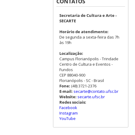
CONTATOS
Secretaria de Cultura e Arte -
SECARTE
Horário de atendimento:
De segunda a sexta-feira das 7h
às 19h
Localização:
Campus Florianópolis - Trindade
Centro de Cultura e Eventos -
Fundos
CEP 88040-900
Florianópolis - SC - Brasil
Fone:
(48) 3721-2376
E-mail:
secarte@contato.ufsc.br
Website:
secarte.ufsc.br
Redes sociais:
Facebook
Instagram
YouTube