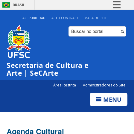
BRASIL
Simplifique!
ACESSIBILIDADE
ALTO CONTRASTE
MAPA DO SITE
Comunica BR
Participe
Acesso à informação
0:00
Legislação
Secretaria de Cultura e
1:00
Canais
Arte | SeCArte
2:00
Área Restrita
Administradores do Site
MENU
3:00
4:00
Agenda Cultural