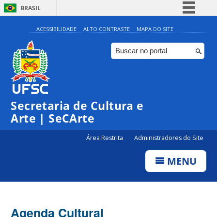
BRASIL
Simplifique!
ACESSIBILIDADE
ALTO CONTRASTE
MAPA DO SITE
Comunica BR
Participe
Acesso à informação
Legislação
Secretaria de Cultura e
Canais
Arte | SeCArte
Área Restrita
Administradores do Site
MENU
Agenda Cultural