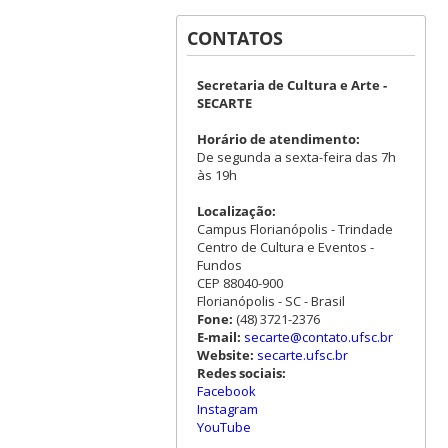
CONTATOS
Secretaria de Cultura e Arte -
SECARTE
Horário de atendimento:
De segunda a sexta-feira das 7h
às 19h
Localização:
Campus Florianópolis - Trindade
Centro de Cultura e Eventos -
Fundos
CEP 88040-900
Florianópolis - SC - Brasil
Fone:
(48) 3721-2376
E-mail:
secarte@contato.ufsc.br
Website:
secarte.ufsc.br
Redes sociais:
Facebook
Instagram
YouTube