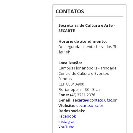
CONTATOS
Secretaria de Cultura e Arte -
SECARTE
Horário de atendimento:
De segunda a sexta-feira das 7h
às 19h
Localização:
Campus Florianópolis - Trindade
Centro de Cultura e Eventos -
Fundos
CEP 88040-900
Florianópolis - SC - Brasil
Fone:
(48) 3721-2376
E-mail:
secarte@contato.ufsc.br
Website:
secarte.ufsc.br
Redes sociais:
Facebook
Instagram
YouTube