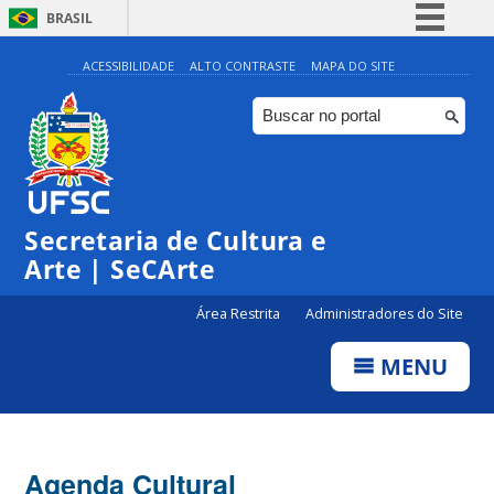
BRASIL
Simplifique!
ACESSIBILIDADE
ALTO CONTRASTE
MAPA DO SITE
Comunica BR
Participe
Acesso à informação
Legislação
Secretaria de Cultura e
Canais
Arte | SeCArte
Área Restrita
Administradores do Site
MENU
Agenda Cultural