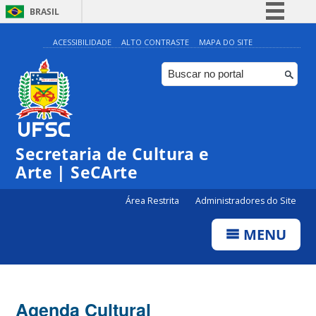
BRASIL
Simplifique!
ACESSIBILIDADE
ALTO CONTRASTE
MAPA DO SITE
Comunica BR
Participe
Acesso à informação
0:00
Legislação
Secretaria de Cultura e
1:00
Canais
Arte | SeCArte
2:00
Área Restrita
Administradores do Site
MENU
3:00
4:00
Agenda Cultural