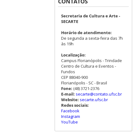
CONTATOS
Secretaria de Cultura e Arte -
SECARTE
Horário de atendimento:
De segunda a sexta-feira das 7h
às 19h
Localização:
Campus Florianópolis - Trindade
Centro de Cultura e Eventos -
Fundos
CEP 88040-900
Florianópolis - SC - Brasil
Fone:
(48) 3721-2376
E-mail:
secarte@contato.ufsc.br
Website:
secarte.ufsc.br
Redes sociais:
Facebook
Instagram
YouTube