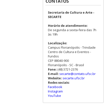
CONTATOS
Secretaria de Cultura e Arte -
SECARTE
Horário de atendimento:
De segunda a sexta-feira das 7h
às 19h
Localização:
Campus Florianópolis - Trindade
Centro de Cultura e Eventos -
Fundos
CEP 88040-900
Florianópolis - SC - Brasil
Fone:
(48) 3721-2376
E-mail:
secarte@contato.ufsc.br
Website:
secarte.ufsc.br
Redes sociais:
Facebook
Instagram
YouTube