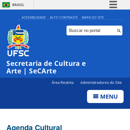
BRASIL
Simplifique!
ACESSIBILIDADE
ALTO CONTRASTE
MAPA DO SITE
Comunica BR
Participe
Acesso à informação
0:00
Legislação
Secretaria de Cultura e
1:00
Canais
Arte | SeCArte
2:00
Área Restrita
Administradores do Site
MENU
3:00
4:00
Agenda Cultural