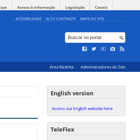
cipe
Acesso à informação
Legislação
Canais
ACESSIBILIDADE
ALTO CONTRASTE
MAPA DO SITE
Área Restrita
Administradores do Site
English version
Access our English website here
TeleFlex