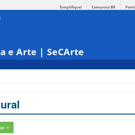
Simplifique!
Comunica BR
Parti
ra e Arte | SeCArte
ural
ags