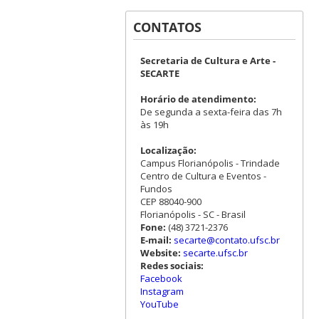
CONTATOS
Secretaria de Cultura e Arte -
SECARTE
Horário de atendimento:
De segunda a sexta-feira das 7h
às 19h
Localização:
Campus Florianópolis - Trindade
Centro de Cultura e Eventos -
Fundos
CEP 88040-900
Florianópolis - SC - Brasil
Fone:
(48) 3721-2376
E-mail:
secarte@contato.ufsc.br
Website:
secarte.ufsc.br
Redes sociais:
Facebook
Instagram
YouTube