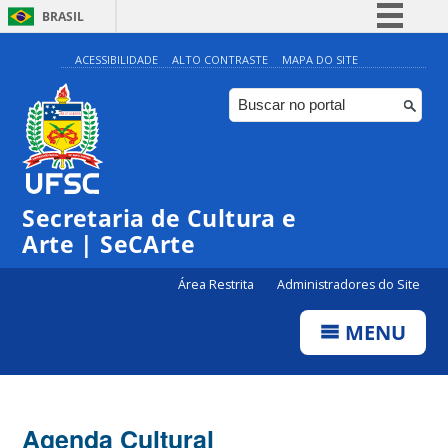
BRASIL
Simplifique!
ACESSIBILIDADE
ALTO CONTRASTE
MAPA DO SITE
Comunica BR
Participe
Acesso à informação
Legislação
Secretaria de Cultura e
Canais
Arte | SeCArte
Área Restrita
Administradores do Site
MENU
Agenda Cultural