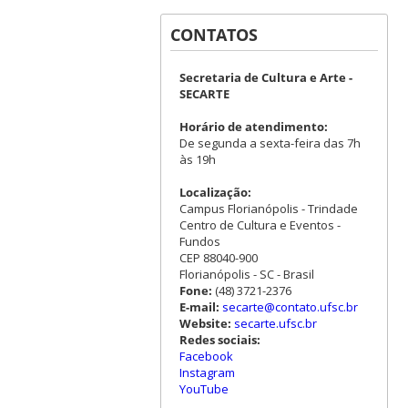
CONTATOS
Secretaria de Cultura e Arte -
SECARTE
Horário de atendimento:
De segunda a sexta-feira das 7h
às 19h
Localização:
Campus Florianópolis - Trindade
Centro de Cultura e Eventos -
Fundos
CEP 88040-900
Florianópolis - SC - Brasil
Fone:
(48) 3721-2376
E-mail:
secarte@contato.ufsc.br
Website:
secarte.ufsc.br
Redes sociais:
Facebook
Instagram
YouTube