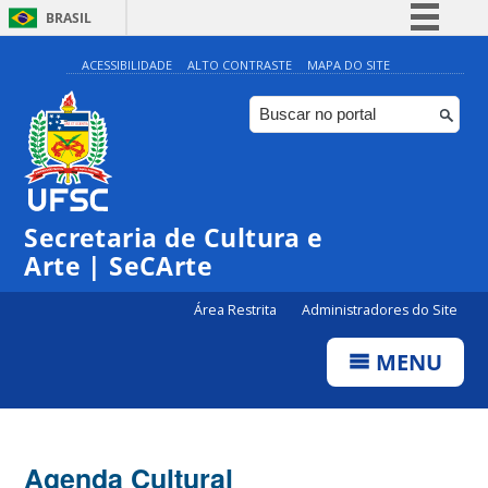
BRASIL
Simplifique!
ACESSIBILIDADE
ALTO CONTRASTE
MAPA DO SITE
Comunica BR
Participe
Acesso à informação
Legislação
Secretaria de Cultura e
Canais
Arte | SeCArte
Área Restrita
Administradores do Site
MENU
Agenda Cultural