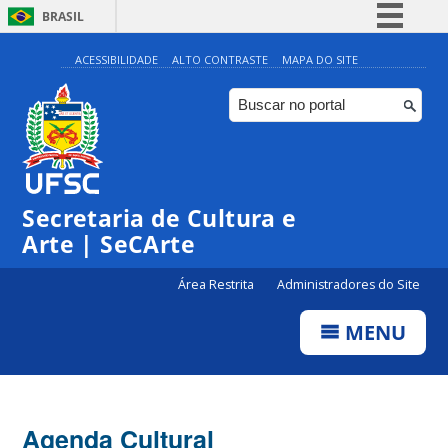
BRASIL
Simplifique!
ACESSIBILIDADE
ALTO CONTRASTE
MAPA DO SITE
Comunica BR
Participe
Acesso à informação
Legislação
Secretaria de Cultura e
Canais
Arte | SeCArte
Área Restrita
Administradores do Site
MENU
Agenda Cultural