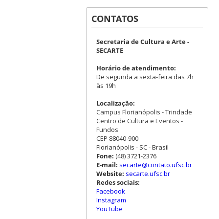
CONTATOS
Secretaria de Cultura e Arte -
SECARTE
Horário de atendimento:
De segunda a sexta-feira das 7h
às 19h
Localização:
Campus Florianópolis - Trindade
Centro de Cultura e Eventos -
Fundos
CEP 88040-900
Florianópolis - SC - Brasil
Fone:
(48) 3721-2376
E-mail:
secarte@contato.ufsc.br
Website:
secarte.ufsc.br
Redes sociais:
Facebook
Instagram
YouTube