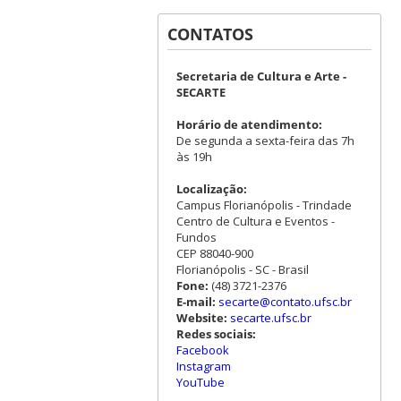
CONTATOS
Secretaria de Cultura e Arte -
SECARTE
Horário de atendimento:
De segunda a sexta-feira das 7h
às 19h
Localização:
Campus Florianópolis - Trindade
Centro de Cultura e Eventos -
Fundos
CEP 88040-900
Florianópolis - SC - Brasil
Fone:
(48) 3721-2376
E-mail:
secarte@contato.ufsc.br
Website:
secarte.ufsc.br
Redes sociais:
Facebook
Instagram
YouTube