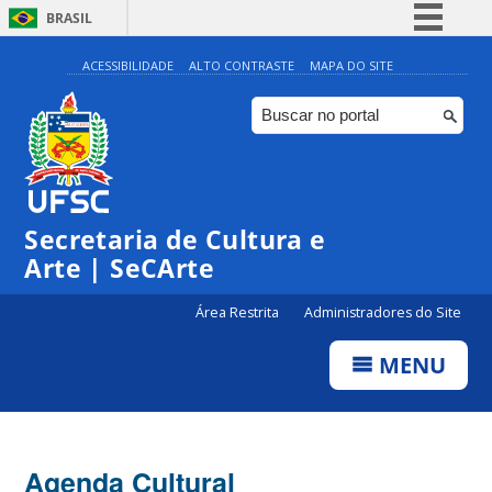
BRASIL
Simplifique!
ACESSIBILIDADE
ALTO CONTRASTE
MAPA DO SITE
Comunica BR
Participe
Acesso à informação
Legislação
Secretaria de Cultura e
Canais
Arte | SeCArte
Área Restrita
Administradores do Site
MENU
Agenda Cultural