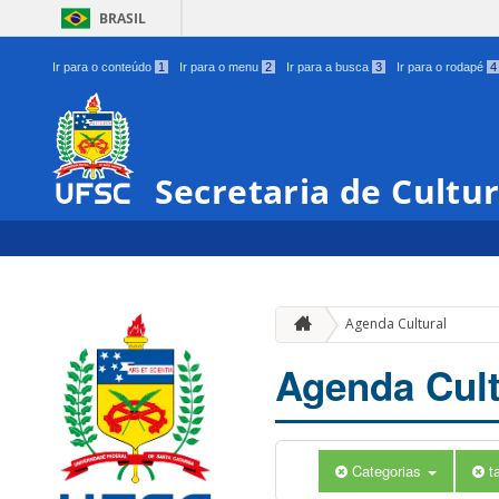
BRASIL
Ir para o conteúdo
1
Ir para o menu
2
Ir para a busca
3
Ir para o rodapé
4
Secretaria de Cultu
Agenda Cultural
Agenda Cult
Categorias
t