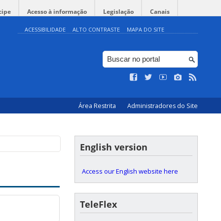
cipe
Acesso à informação
Legislação
Canais
ACESSIBILIDADE
ALTO CONTRASTE
MAPA DO SITE
Área Restrita
Administradores do Site
English version
Access our English website here
TeleFlex