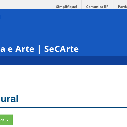
Simplifique!
Comunica BR
Parti
ra e Arte | SeCArte
ural
ags