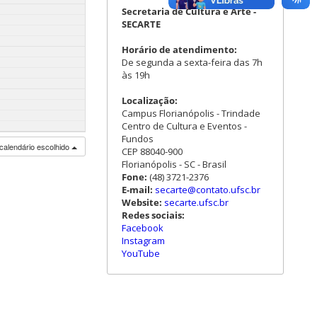
Secretaria de Cultura e Arte -
SECARTE
Horário de atendimento:
De segunda a sexta-feira das 7h
às 19h
Localização:
Campus Florianópolis - Trindade
Centro de Cultura e Eventos -
Fundos
calendário escolhido
CEP 88040-900
Florianópolis - SC - Brasil
Fone:
(48) 3721-2376
E-mail:
secarte@contato.ufsc.br
Website:
secarte.ufsc.br
Redes sociais:
Facebook
Instagram
YouTube