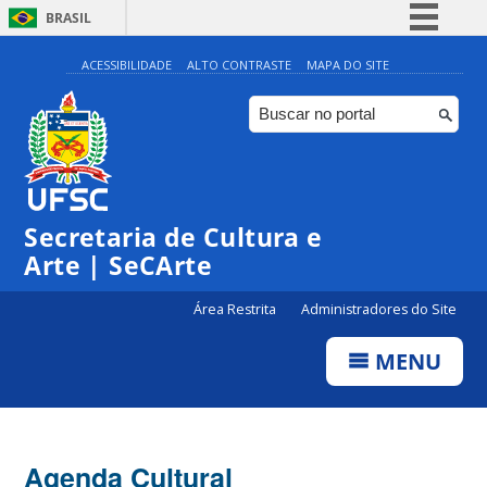
BRASIL
Simplifique!
ACESSIBILIDADE
ALTO CONTRASTE
MAPA DO SITE
Comunica BR
Participe
Acesso à informação
Legislação
Secretaria de Cultura e
Canais
Arte | SeCArte
Área Restrita
Administradores do Site
MENU
Agenda Cultural