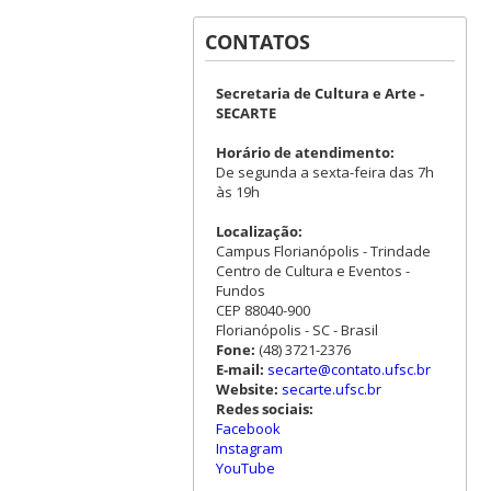
CONTATOS
Secretaria de Cultura e Arte -
SECARTE
Horário de atendimento:
De segunda a sexta-feira das 7h
às 19h
Localização:
Campus Florianópolis - Trindade
Centro de Cultura e Eventos -
Fundos
CEP 88040-900
Florianópolis - SC - Brasil
Fone:
(48) 3721-2376
E-mail:
secarte@contato.ufsc.br
Website:
secarte.ufsc.br
Redes sociais:
Facebook
Instagram
YouTube