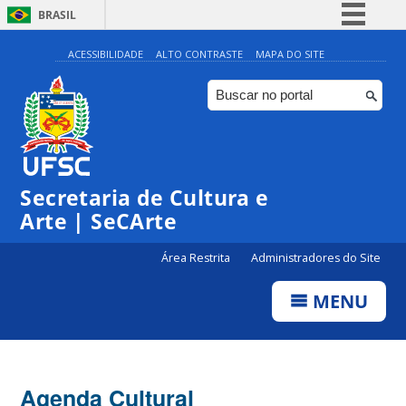
BRASIL
Simplifique!
ACESSIBILIDADE
ALTO CONTRASTE
MAPA DO SITE
Comunica BR
Participe
Acesso à informação
0:00
Legislação
Secretaria de Cultura e
1:00
Canais
Arte | SeCArte
2:00
Área Restrita
Administradores do Site
MENU
3:00
4:00
Agenda Cultural