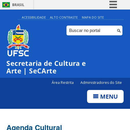
BRASIL
Simplifique!
ACESSIBILIDADE
ALTO CONTRASTE
MAPA DO SITE
Comunica BR
Participe
Acesso à informação
Legislação
Secretaria de Cultura e
Canais
Arte | SeCArte
Área Restrita
Administradores do Site
MENU
Agenda Cultural