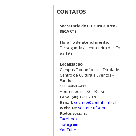
CONTATOS
Secretaria de Cultura e Arte -
SECARTE
Horário de atendimento:
De segunda a sexta-feira das 7h
às 19h
Localização:
Campus Florianópolis - Trindade
Centro de Cultura e Eventos -
Fundos
CEP 88040-900
Florianópolis - SC - Brasil
Fone:
(48) 3721-2376
E-mail:
secarte@contato.ufsc.br
Website:
secarte.ufsc.br
Redes sociais:
Facebook
Instagram
YouTube