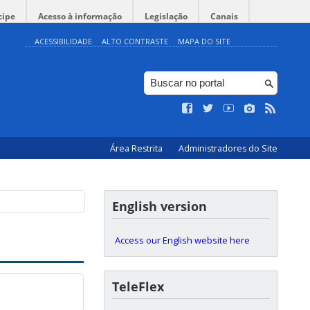
cipe
Acesso à informação
Legislação
Canais
ACESSIBILIDADE
ALTO CONTRASTE
MAPA DO SITE
Área Restrita
Administradores do Site
English version
Access our English website here
TeleFlex