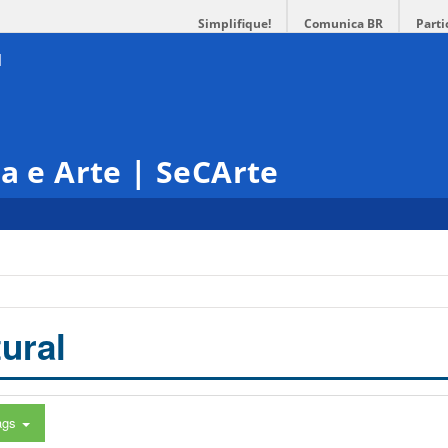
Simplifique!
Comunica BR
Parti
ra e Arte | SeCArte
ural
ags