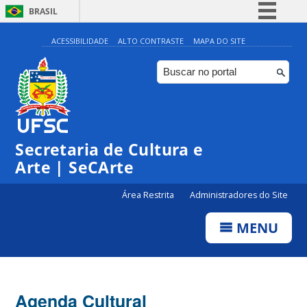
BRASIL
Simplifique!
ACESSIBILIDADE
ALTO CONTRASTE
MAPA DO SITE
Comunica BR
Participe
Acesso à informação
Legislação
Secretaria de Cultura e
Canais
Arte | SeCArte
Área Restrita
Administradores do Site
MENU
Agenda Cultural