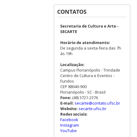
CONTATOS
Secretaria de Cultura e Arte -
SECARTE
Horário de atendimento:
De segunda a sexta-feira das 7h
às 19h
Localização:
Campus Florianópolis - Trindade
Centro de Cultura e Eventos -
Fundos
CEP 88040-900
Florianópolis - SC - Brasil
Fone:
(48) 3721-2376
E-mail:
secarte@contato.ufsc.br
Website:
secarte.ufsc.br
Redes sociais:
Facebook
Instagram
YouTube