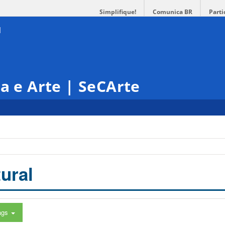
Simplifique!
Comunica BR
Parti
ra e Arte | SeCArte
ural
ags