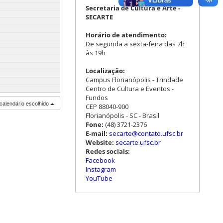
Secretaria de Cultura e Arte -
SECARTE
Horário de atendimento:
De segunda a sexta-feira das 7h
às 19h
Localização:
Campus Florianópolis - Trindade
Centro de Cultura e Eventos -
Fundos
calendário escolhido
CEP 88040-900
Florianópolis - SC - Brasil
Fone:
(48) 3721-2376
E-mail:
secarte@contato.ufsc.br
Website:
secarte.ufsc.br
Redes sociais:
Facebook
Instagram
YouTube