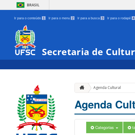
BRASIL
Ir para o conteúdo
1
Ir para o menu
2
Ir para a busca
3
Ir para o rodapé
4
Secretaria de Cultu
Agenda Cultural
Agenda Cult
Categorias
t