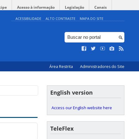
cipe
Acesso à informação
Legislação
Canais
ACESSIBILIDADE
ALTO CONTRASTE
MAPA DO SITE
Área Restrita
Administradores do Site
English version
Access our English website here
TeleFlex