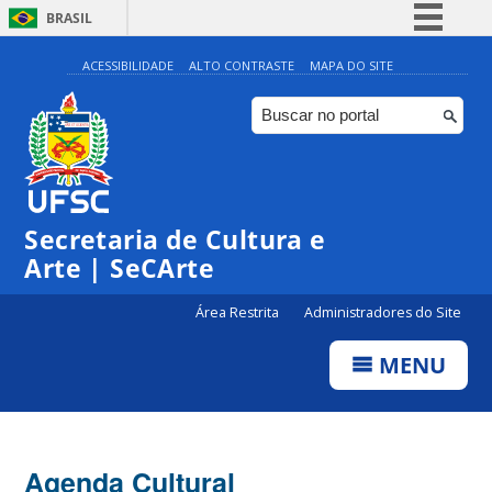
BRASIL
Simplifique!
ACESSIBILIDADE
ALTO CONTRASTE
MAPA DO SITE
Comunica BR
Participe
Acesso à informação
0:00
Legislação
Secretaria de Cultura e
1:00
Canais
Arte | SeCArte
2:00
Área Restrita
Administradores do Site
MENU
3:00
4:00
Agenda Cultural