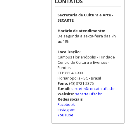
CONTATOS
Secretaria de Cultura e Arte -
SECARTE
Horário de atendimento:
De segunda a sexta-feira das 7h
às 19h
Localização:
Campus Florianópolis - Trindade
Centro de Cultura e Eventos -
Fundos
CEP 88040-900
Florianópolis - SC - Brasil
Fone:
(48) 3721-2376
E-mail:
secarte@contato.ufsc.br
Website:
secarte.ufsc.br
Redes sociais:
Facebook
Instagram
YouTube