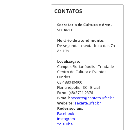
CONTATOS
Secretaria de Cultura e Arte -
SECARTE
Horário de atendimento:
De segunda a sexta-feira das 7h
às 19h
Localização:
Campus Florianópolis - Trindade
Centro de Cultura e Eventos -
Fundos
CEP 88040-900
Florianópolis - SC - Brasil
Fone:
(48) 3721-2376
E-mail:
secarte@contato.ufsc.br
Website:
secarte.ufsc.br
Redes sociais:
Facebook
Instagram
YouTube