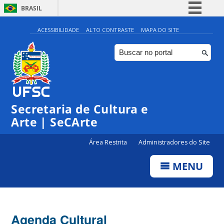
BRASIL
Simplifique!
ACESSIBILIDADE
ALTO CONTRASTE
MAPA DO SITE
Comunica BR
Participe
Acesso à informação
Legislação
Secretaria de Cultura e
Canais
Arte | SeCArte
Área Restrita
Administradores do Site
MENU
Agenda Cultural