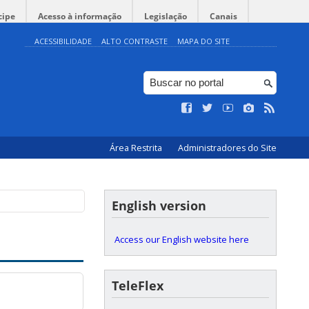
cipe
Acesso à informação
Legislação
Canais
ACESSIBILIDADE
ALTO CONTRASTE
MAPA DO SITE
Área Restrita
Administradores do Site
English version
Access our English website here
TeleFlex