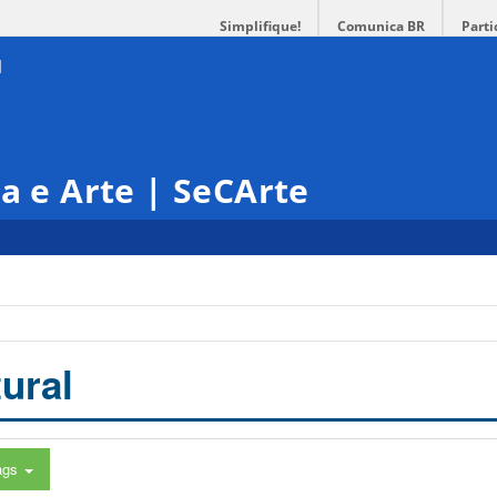
Simplifique!
Comunica BR
Parti
ra e Arte | SeCArte
ural
ags