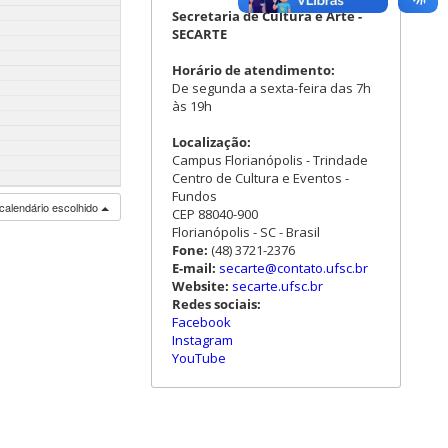
Secretaria de Cultura e Arte -
SECARTE
Horário de atendimento:
De segunda a sexta-feira das 7h
às 19h
Localização:
Campus Florianópolis - Trindade
Centro de Cultura e Eventos -
Fundos
calendário escolhido
CEP 88040-900
Florianópolis - SC - Brasil
Fone:
(48) 3721-2376
E-mail:
secarte@contato.ufsc.br
Website:
secarte.ufsc.br
Redes sociais:
Facebook
Instagram
YouTube