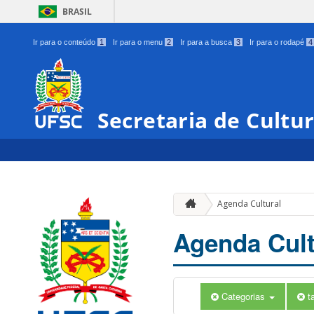
BRASIL
Ir para o conteúdo
1
Ir para o menu
2
Ir para a busca
3
Ir para o rodapé
4
Secretaria de Cultu
Agenda Cultural
Agenda Cult
Categorias
t