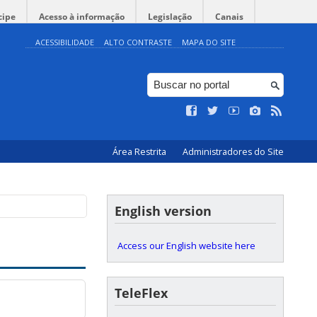
cipe
Acesso à informação
Legislação
Canais
ACESSIBILIDADE
ALTO CONTRASTE
MAPA DO SITE
Área Restrita
Administradores do Site
English version
Access our English website here
TeleFlex