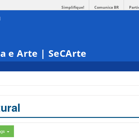
Simplifique!
Comunica BR
Parti
ra e Arte | SeCArte
ural
ags