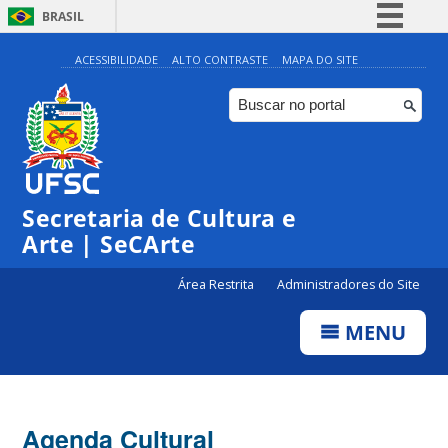
BRASIL
Simplifique!
ACESSIBILIDADE
ALTO CONTRASTE
MAPA DO SITE
Comunica BR
Participe
Acesso à informação
0:00
Legislação
Secretaria de Cultura e
1:00
Canais
Arte | SeCArte
2:00
Área Restrita
Administradores do Site
MENU
3:00
4:00
Agenda Cultural