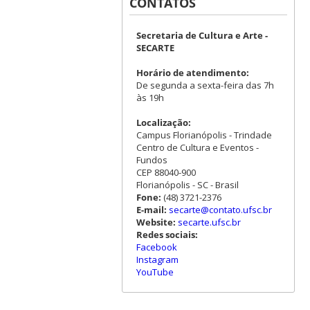
CONTATOS
Secretaria de Cultura e Arte -
SECARTE
Horário de atendimento:
De segunda a sexta-feira das 7h
às 19h
Localização:
Campus Florianópolis - Trindade
Centro de Cultura e Eventos -
Fundos
CEP 88040-900
Florianópolis - SC - Brasil
Fone:
(48) 3721-2376
E-mail:
secarte@contato.ufsc.br
Website:
secarte.ufsc.br
Redes sociais:
Facebook
Instagram
YouTube