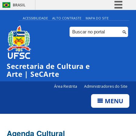
BRASIL
Simplifique!
ACESSIBILIDADE
ALTO CONTRASTE
MAPA DO SITE
Comunica BR
Participe
Acesso à informação
Legislação
Secretaria de Cultura e
Canais
Arte | SeCArte
Área Restrita
Administradores do Site
MENU
Agenda Cultural