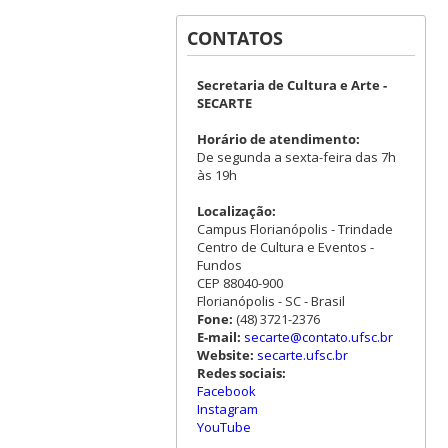
CONTATOS
Secretaria de Cultura e Arte -
SECARTE
Horário de atendimento:
De segunda a sexta-feira das 7h
às 19h
Localização:
Campus Florianópolis - Trindade
Centro de Cultura e Eventos -
Fundos
CEP 88040-900
Florianópolis - SC - Brasil
Fone:
(48) 3721-2376
E-mail:
secarte@contato.ufsc.br
Website:
secarte.ufsc.br
Redes sociais:
Facebook
Instagram
YouTube