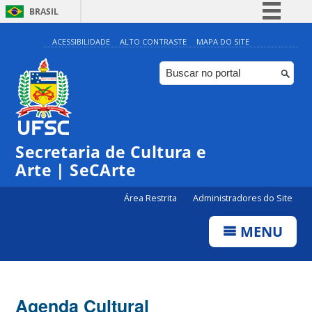
BRASIL
Simplifique!
ACESSIBILIDADE
ALTO CONTRASTE
MAPA DO SITE
Comunica BR
Participe
Acesso à informação
0:00
Legislação
Secretaria de Cultura e
1:00
Canais
Arte | SeCArte
2:00
Área Restrita
Administradores do Site
MENU
3:00
4:00
Agenda Cultural