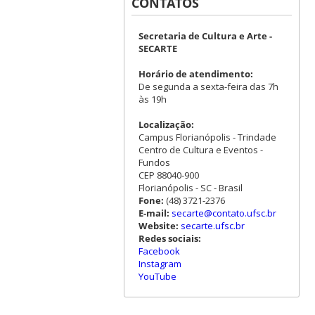
CONTATOS
Secretaria de Cultura e Arte -
SECARTE
Horário de atendimento:
De segunda a sexta-feira das 7h
às 19h
Localização:
Campus Florianópolis - Trindade
Centro de Cultura e Eventos -
Fundos
CEP 88040-900
Florianópolis - SC - Brasil
Fone:
(48) 3721-2376
E-mail:
secarte@contato.ufsc.br
Website:
secarte.ufsc.br
Redes sociais:
Facebook
Instagram
YouTube