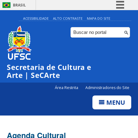
BRASIL
Simplifique!
ACESSIBILIDADE
ALTO CONTRASTE
MAPA DO SITE
Comunica BR
Participe
Acesso à informação
0:00
Legislação
Secretaria de Cultura e
1:00
Canais
Arte | SeCArte
2:00
Área Restrita
Administradores do Site
MENU
3:00
4:00
Agenda Cultural