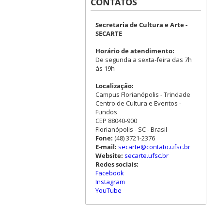
CONTATOS
Secretaria de Cultura e Arte -
SECARTE
Horário de atendimento:
De segunda a sexta-feira das 7h
às 19h
Localização:
Campus Florianópolis - Trindade
Centro de Cultura e Eventos -
Fundos
CEP 88040-900
Florianópolis - SC - Brasil
Fone:
(48) 3721-2376
E-mail:
secarte@contato.ufsc.br
Website:
secarte.ufsc.br
Redes sociais:
Facebook
Instagram
YouTube