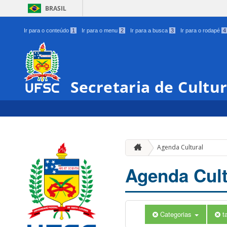
BRASIL
Ir para o conteúdo
1
Ir para o menu
2
Ir para a busca
3
Ir para o rodapé
4
Secretaria de Cultu
Agenda Cultural
Agenda Cult
Categorias
t