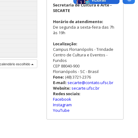
Secretaria de Cultura e Arte -
SECARTE
Horário de atendimento:
De segunda a sexta-feira das 7h
às 19h
Localização:
Campus Florianópolis - Trindade
Centro de Cultura e Eventos -
Fundos
calendário escolhido
CEP 88040-900
Florianópolis - SC - Brasil
Fone:
(48) 3721-2376
E-mail:
secarte@contato.ufsc.br
Website:
secarte.ufsc.br
Redes sociais:
Facebook
Instagram
YouTube