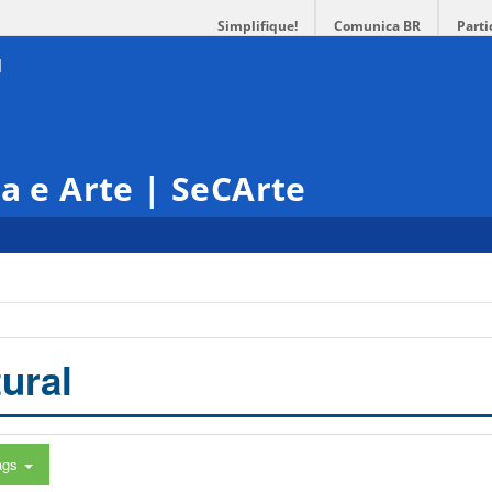
Simplifique!
Comunica BR
Parti
ra e Arte | SeCArte
ural
ags