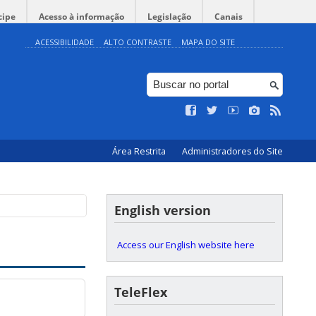
cipe
Acesso à informação
Legislação
Canais
ACESSIBILIDADE
ALTO CONTRASTE
MAPA DO SITE
Área Restrita
Administradores do Site
English version
Access our English website here
TeleFlex