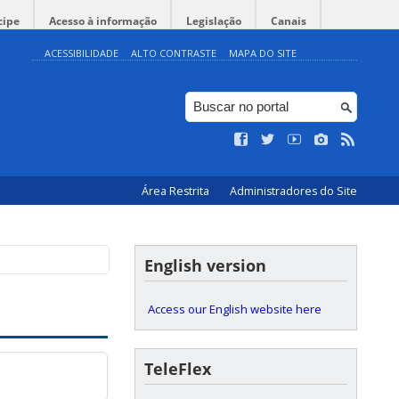
cipe
Acesso à informação
Legislação
Canais
ACESSIBILIDADE
ALTO CONTRASTE
MAPA DO SITE
Área Restrita
Administradores do Site
English version
Access our English website here
TeleFlex