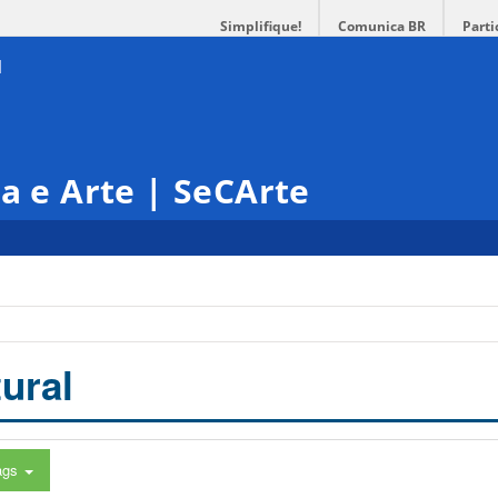
Simplifique!
Comunica BR
Parti
ra e Arte | SeCArte
ural
ags