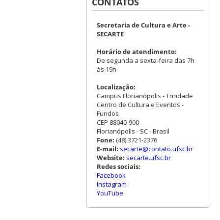
CONTATOS
Secretaria de Cultura e Arte -
SECARTE
Horário de atendimento:
De segunda a sexta-feira das 7h
às 19h
Localização:
Campus Florianópolis - Trindade
Centro de Cultura e Eventos -
Fundos
CEP 88040-900
Florianópolis - SC - Brasil
Fone:
(48) 3721-2376
E-mail:
secarte@contato.ufsc.br
Website:
secarte.ufsc.br
Redes sociais:
Facebook
Instagram
YouTube