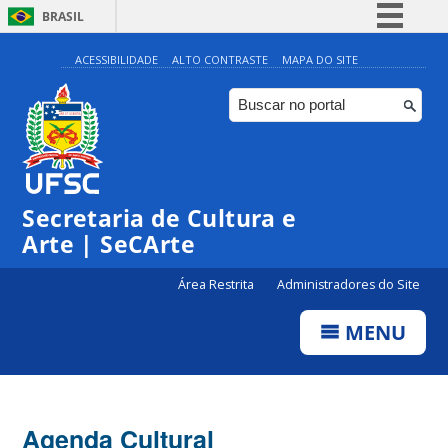
BRASIL
Simplifique!
ACESSIBILIDADE
ALTO CONTRASTE
MAPA DO SITE
Comunica BR
Participe
Acesso à informação
0:00
Legislação
Secretaria de Cultura e
1:00
Canais
Arte | SeCArte
2:00
Área Restrita
Administradores do Site
MENU
3:00
4:00
Agenda Cultural