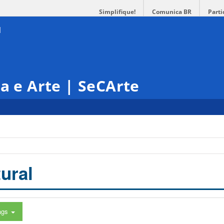
Simplifique!
Comunica BR
Parti
ra e Arte | SeCArte
ural
ags