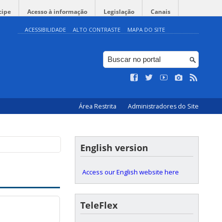
cipe
Acesso à informação
Legislação
Canais
ACESSIBILIDADE
ALTO CONTRASTE
MAPA DO SITE
Área Restrita
Administradores do Site
English version
Access our English website here
TeleFlex