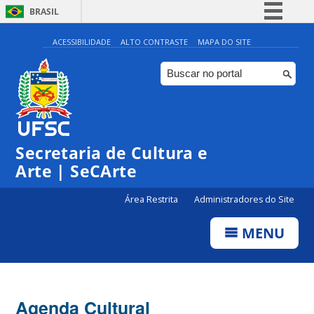
BRASIL
Simplifique!
ACESSIBILIDADE
ALTO CONTRASTE
MAPA DO SITE
Comunica BR
Participe
Acesso à informação
Legislação
Secretaria de Cultura e
Canais
Arte | SeCArte
Área Restrita
Administradores do Site
MENU
Agenda Cultural