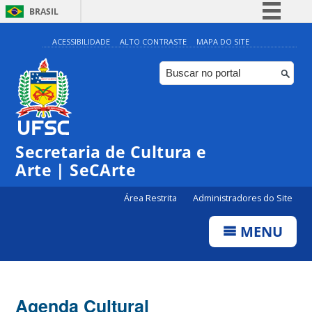
BRASIL
Simplifique!
ACESSIBILIDADE
ALTO CONTRASTE
MAPA DO SITE
Comunica BR
Participe
Acesso à informação
0:00
Legislação
Secretaria de Cultura e
1:00
Canais
Arte | SeCArte
2:00
Área Restrita
Administradores do Site
MENU
3:00
4:00
Agenda Cultural