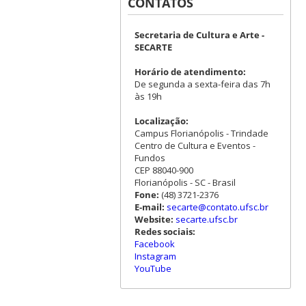
CONTATOS
Secretaria de Cultura e Arte -
SECARTE
Horário de atendimento:
De segunda a sexta-feira das 7h
às 19h
Localização:
Campus Florianópolis - Trindade
Centro de Cultura e Eventos -
Fundos
CEP 88040-900
Florianópolis - SC - Brasil
Fone:
(48) 3721-2376
E-mail:
secarte@contato.ufsc.br
Website:
secarte.ufsc.br
Redes sociais:
Facebook
Instagram
YouTube