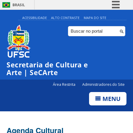
BRASIL
Simplifique!
ACESSIBILIDADE
ALTO CONTRASTE
MAPA DO SITE
Comunica BR
Participe
Acesso à informação
0:00
Legislação
Secretaria de Cultura e
1:00
Canais
Arte | SeCArte
2:00
Área Restrita
Administradores do Site
MENU
3:00
4:00
Agenda Cultural