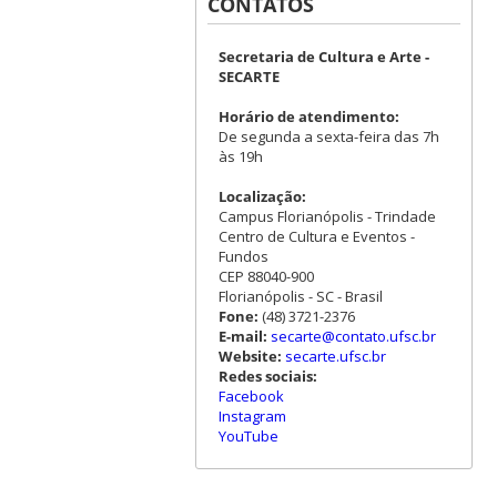
CONTATOS
Secretaria de Cultura e Arte -
SECARTE
Horário de atendimento:
De segunda a sexta-feira das 7h
às 19h
Localização:
Campus Florianópolis - Trindade
Centro de Cultura e Eventos -
Fundos
CEP 88040-900
Florianópolis - SC - Brasil
Fone:
(48) 3721-2376
E-mail:
secarte@contato.ufsc.br
Website:
secarte.ufsc.br
Redes sociais:
Facebook
Instagram
YouTube