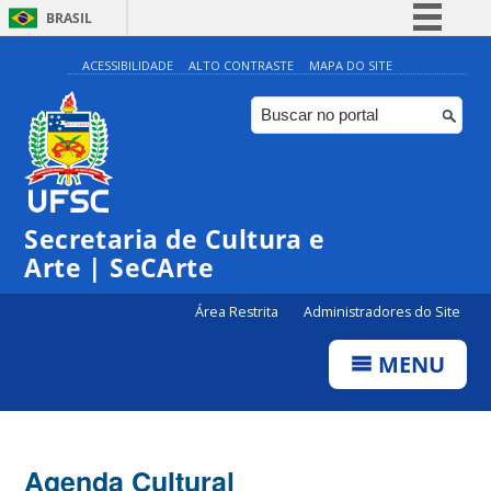
BRASIL
Simplifique!
ACESSIBILIDADE
ALTO CONTRASTE
MAPA DO SITE
Comunica BR
Participe
Acesso à informação
0:00
Legislação
Secretaria de Cultura e
1:00
Canais
Arte | SeCArte
2:00
Área Restrita
Administradores do Site
MENU
3:00
4:00
Agenda Cultural