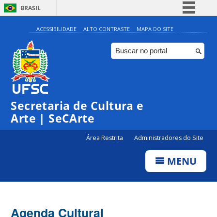
BRASIL
Simplifique!
ACESSIBILIDADE
ALTO CONTRASTE
MAPA DO SITE
Comunica BR
Participe
Acesso à informação
0:00
Legislação
Secretaria de Cultura e
1:00
Canais
Arte | SeCArte
2:00
Área Restrita
Administradores do Site
MENU
3:00
4:00
Agenda Cultural