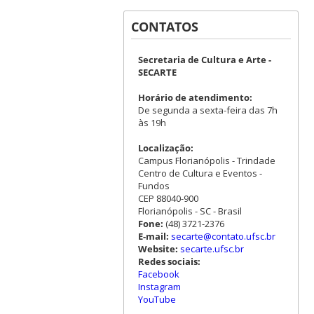
CONTATOS
Secretaria de Cultura e Arte -
SECARTE
Horário de atendimento:
De segunda a sexta-feira das 7h
às 19h
Localização:
Campus Florianópolis - Trindade
Centro de Cultura e Eventos -
Fundos
CEP 88040-900
Florianópolis - SC - Brasil
Fone:
(48) 3721-2376
E-mail:
secarte@contato.ufsc.br
Website:
secarte.ufsc.br
Redes sociais:
Facebook
Instagram
YouTube