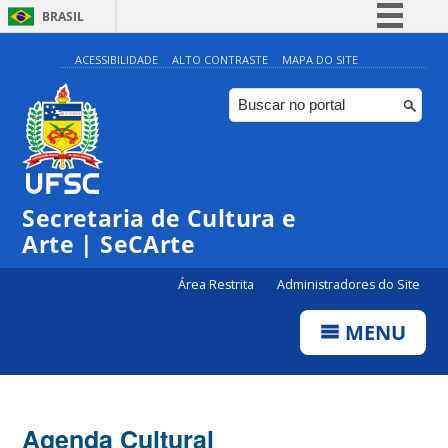
BRASIL
Simplifique!
ACESSIBILIDADE
ALTO CONTRASTE
MAPA DO SITE
Comunica BR
Participe
Acesso à informação
Legislação
Secretaria de Cultura e
Canais
Arte | SeCArte
Área Restrita
Administradores do Site
MENU
Agenda Cultural