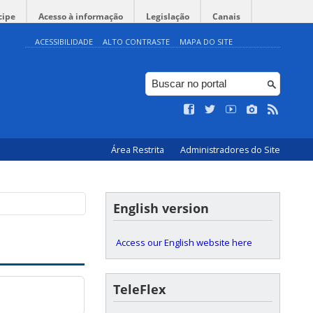
cipe
Acesso à informação
Legislação
Canais
ACESSIBILIDADE
ALTO CONTRASTE
MAPA DO SITE
Área Restrita
Administradores do Site
English version
Access our English website here
TeleFlex