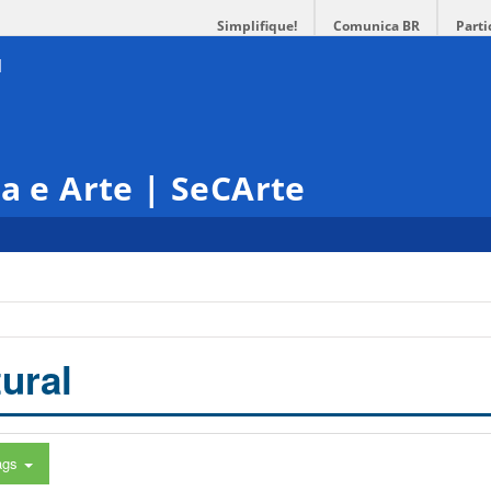
Simplifique!
Comunica BR
Parti
ra e Arte | SeCArte
ural
ags