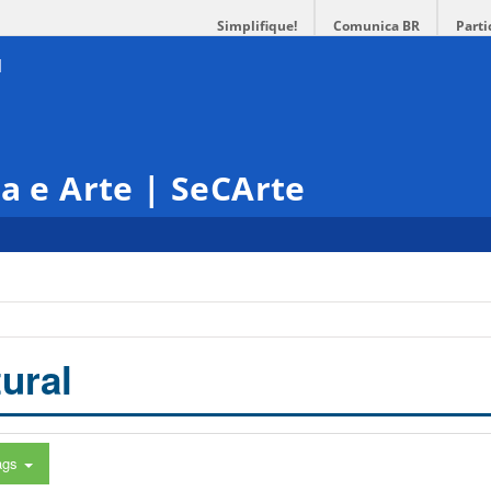
Simplifique!
Comunica BR
Parti
ra e Arte | SeCArte
ural
ags