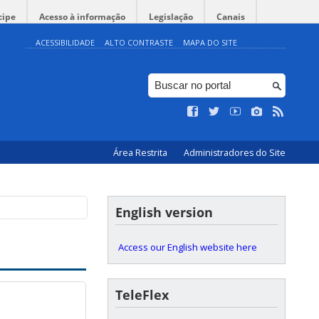
cipe
Acesso à informação
Legislação
Canais
ACESSIBILIDADE
ALTO CONTRASTE
MAPA DO SITE
Área Restrita
Administradores do Site
English version
Access our English website here
TeleFlex