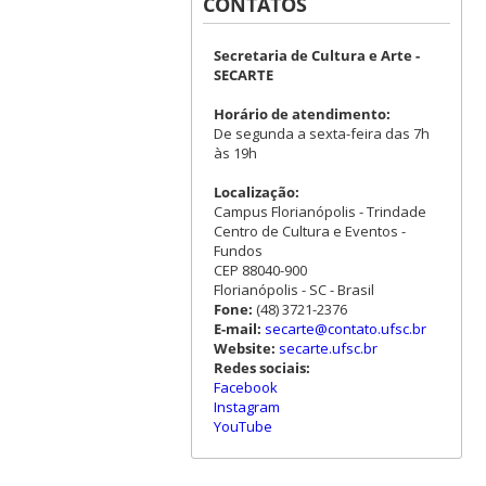
CONTATOS
Secretaria de Cultura e Arte -
SECARTE
Horário de atendimento:
De segunda a sexta-feira das 7h
às 19h
Localização:
Campus Florianópolis - Trindade
Centro de Cultura e Eventos -
Fundos
CEP 88040-900
Florianópolis - SC - Brasil
Fone:
(48) 3721-2376
E-mail:
secarte@contato.ufsc.br
Website:
secarte.ufsc.br
Redes sociais:
Facebook
Instagram
YouTube