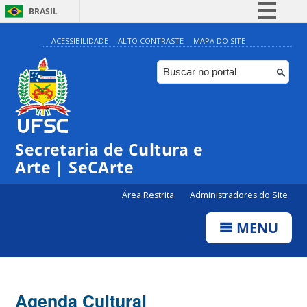
BRASIL
Simplifique!
ACESSIBILIDADE
ALTO CONTRASTE
MAPA DO SITE
Comunica BR
Participe
Acesso à informação
0:00
Legislação
Secretaria de Cultura e
1:00
Canais
Arte | SeCArte
2:00
Área Restrita
Administradores do Site
MENU
3:00
4:00
Agenda Cultural