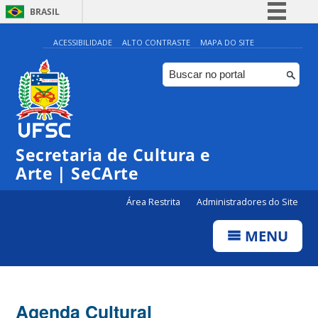
BRASIL
Simplifique!
ACESSIBILIDADE
ALTO CONTRASTE
MAPA DO SITE
Comunica BR
Participe
Acesso à informação
0:00
Legislação
Secretaria de Cultura e
1:00
Canais
Arte | SeCArte
2:00
Área Restrita
Administradores do Site
MENU
3:00
4:00
Agenda Cultural