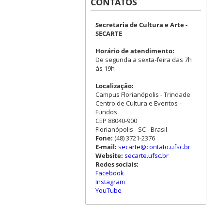
CONTATOS
Secretaria de Cultura e Arte -
SECARTE
Horário de atendimento:
De segunda a sexta-feira das 7h
às 19h
Localização:
Campus Florianópolis - Trindade
Centro de Cultura e Eventos -
Fundos
CEP 88040-900
Florianópolis - SC - Brasil
Fone:
(48) 3721-2376
E-mail:
secarte@contato.ufsc.br
Website:
secarte.ufsc.br
Redes sociais:
Facebook
Instagram
YouTube